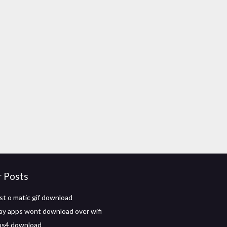
r Posts
st o matic gif download
ay apps wont download over wifi
ps4 download