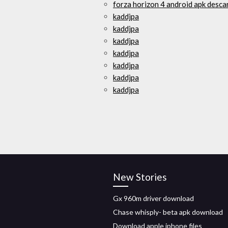
forza horizon 4 android apk desca
kaddjpa
kaddjpa
kaddjpa
kaddjpa
kaddjpa
kaddjpa
kaddjpa
New Stories
Gx 960m driver download
Chase whisply- beta apk download
Download apple iphone files