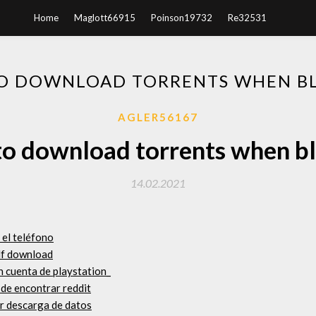
Home
Maglott66915
Poinson19732
Re32531
O DOWNLOAD TORRENTS WHEN B
AGLER56167
o download torrents when b
14.02.2021
 el teléfono
df download
n cuenta de playstation_
 de encontrar reddit
ar descarga de datos