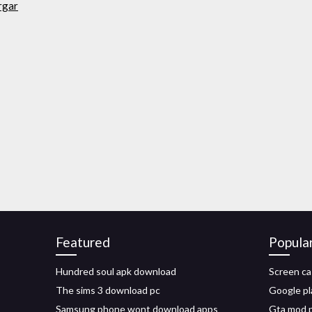
rgar
Featured
Popula
Hundred soul apk download
Screen ca
The sims 3 download pc
Google pl
Samsung phone wont download apps
Gta mod 