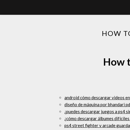
HOW T
How t
android cómo descargar videos en
diseño de máquina por bhandari p
¿puedes descargar juegos a ps4 si
¿cómo descargar álbumes difíciles
ps4 street fighter v arcade guard